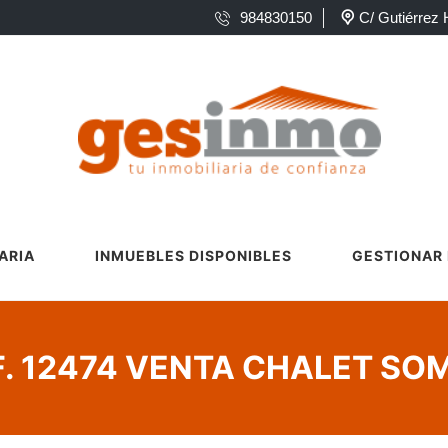
984830150
C/ Gutiérrez 
ARIA
INMUEBLES DISPONIBLES
GESTIONAR 
F. 12474 VENTA CHALET SO