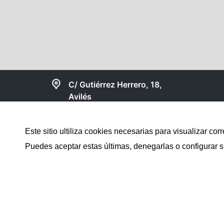
C/ Gutiérrez Herrero, 18,
Avilés
984830150
Este sitio ultiliza cookies necesarias para visualizar 
gesinmoaviles@gmail.com
Puedes aceptar estas últimas, denegarlas o configurar s
Compartir web en: