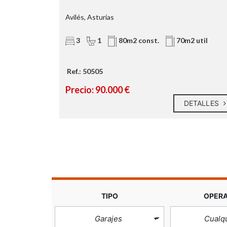
Avilés, Asturias
3
1
80m2 const.
70m2 util
Ref.: 50505
Precio: 90.000 €
ETALLES
DETALLES
TIPO
OPER
Garajes
Cualq