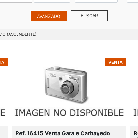
BUSCAR
AVANZADO
CIO (ASCENDENTE)
TA
VENTA
Zona industrial:
Zona comercial: x
Ref. 16415 Venta Garaje Carbayedo
R