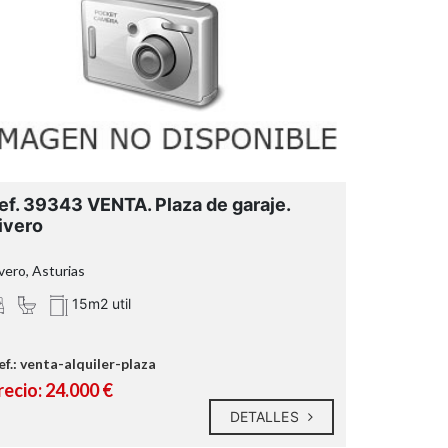
ef. 39343 VENTA. Plaza de garaje.
ivero
vero, Asturias
15m2 util
ef.: venta-alquiler-plaza
recio: 24.000 €
DETALLES