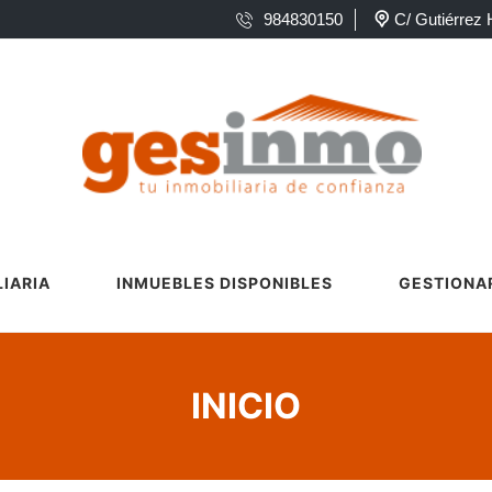
984830150
C/ Gutiérrez 
IARIA
INMUEBLES DISPONIBLES
GESTIONAR
INICIO