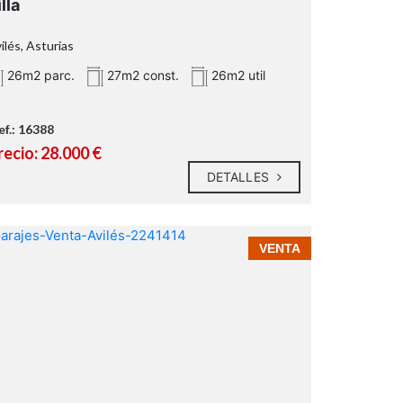
illa
ilés, Asturias
26m2 parc.
27m2 const.
26m2 util
ef.: 16388
recio: 28.000 €
DETALLES
VENTA