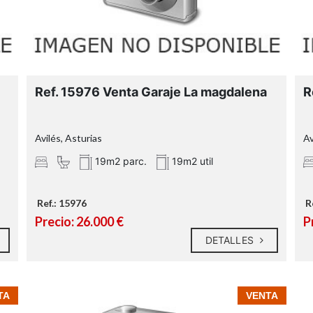
Ref. 15976 Venta Garaje La magdalena
R
Avilés, Asturias
Av
19m2 parc.
19m2 util
Ref.: 15976
R
Precio: 26.000 €
P
DETALLES
TA
VENTA