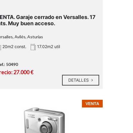
ENTA. Garaje cerrado en Versalles. 17
ts. Muy buen acceso.
rsalles, Avilés, Asturias
20m2 const.
17.02m2 util
ef.: 50490
recio: 27.000 €
DETALLES
VENTA
Zona industrial:
Zona comercial: