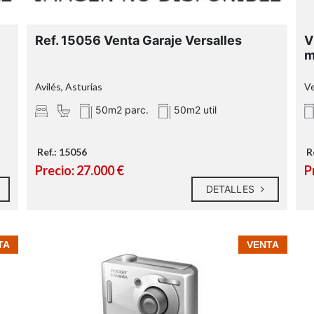
Ref. 15056 Venta Garaje Versalles
V
m
Avilés, Asturias
Ve
50m2 parc.
50m2 util
Ref.: 15056
R
Precio: 27.000 €
P
DETALLES
TA
VENTA
Zona industrial:
Zona comercial: x