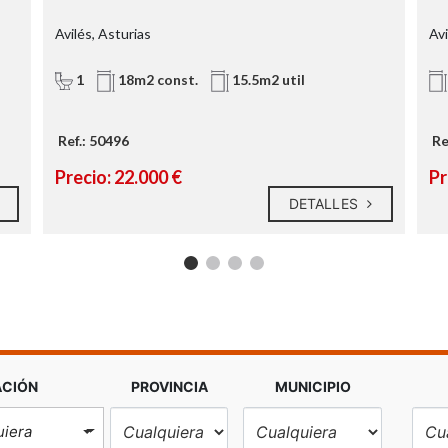
Avilés, Asturias
Avi
1
18m2 const.
15.5m2 util
Ref.: 50496
Re
Precio: 22.000 €
Pr
DETALLES
ACIÓN
PROVINCIA
MUNICIPIO
uiera