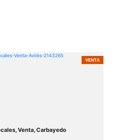
VENTA
cales, Venta, Carbayedo
Pisos, Vent
Arbolón