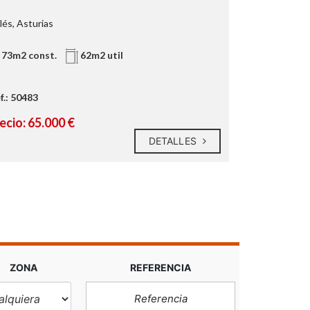
lés, Asturias
Avilés, Asturia
73m2 const.
62m2 util
2
1
f.: 50483
Ref.: 50502
ecio: 65.000 €
Precio: 159
DETALLES
ZONA
REFERENCIA