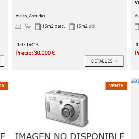
v
Avilés, Asturias
Av
15m2 parc.
15m2 util
Ref.: 16415
R
Precio: 30.000 €
P
DETALLES
TA
VENTA
Zona industrial:
Zona comercial: