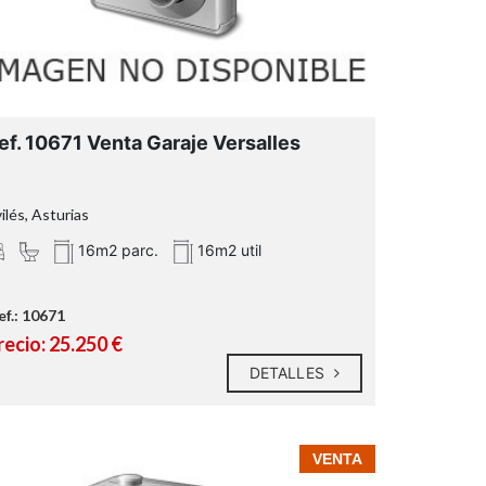
ef. 10671 Venta Garaje Versalles
ilés, Asturias
16m2 parc.
16m2 util
ef.: 10671
recio: 25.250 €
DETALLES
VENTA