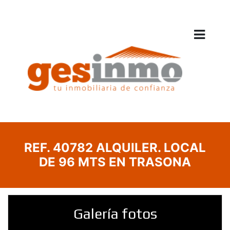
REF. 40782 ALQUILER. LOCAL
DE 96 MTS EN TRASONA
Galería fotos