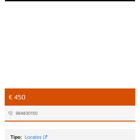
€ 450
984830150
Referencia:
alquiler-local-de-96
Tipo:
Locales