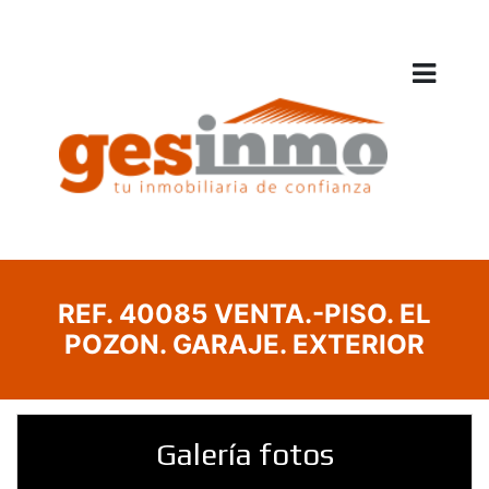
REF. 40085 VENTA.-PISO. EL
POZON. GARAJE. EXTERIOR
Galería fotos