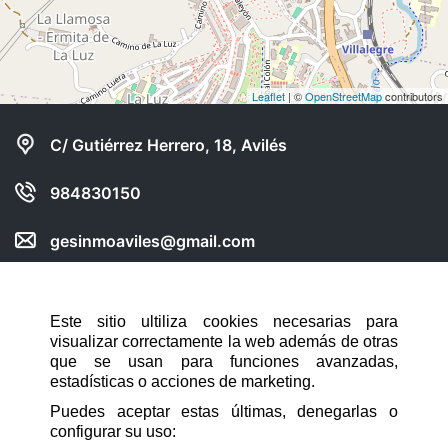
Leaflet
| ©
OpenStreetMap
contributors
C/ Gutiérrez Herrero, 18, Avilés
984830150
gesinmoaviles@gmail.com
Compartir web en:
Este sitio ultiliza cookies necesarias para
visualizar correctamente la web además de otras
NAVEGACIÓN RÁPIDA
que se usan para funciones avanzadas,
estadísticas o acciones de marketing.
INICIO
Puedes aceptar estas últimas, denegarlas o
configurar su uso:
CONTACTO