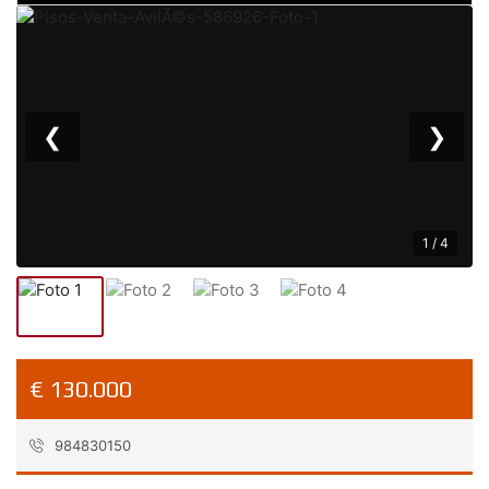
❮
❯
1 / 4
€ 130.000
984830150
Referencia:
40085