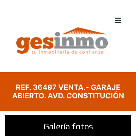
REF. 36497 VENTA.- GARAJE
ABIERTO. AVD. CONSTITUCIÓN
Galería fotos