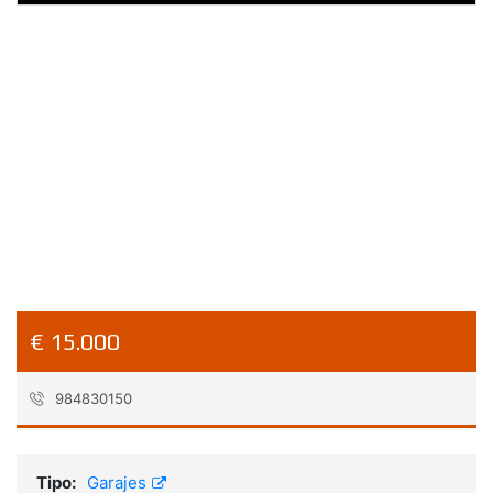
€ 15.000
984830150
Referencia:
venta-garaje-abierto
Tipo:
Garajes