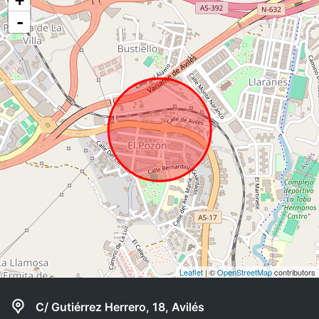
+
-
Leaflet
| ©
OpenStreetMap
contributors
C/ Gutiérrez Herrero, 18, Avilés