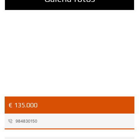
€ 135.000
984830150
Referencia:
35507