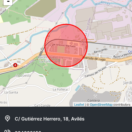
-
Leaflet
| ©
OpenStreetMap
contributors
C/ Gutiérrez Herrero, 18, Avilés