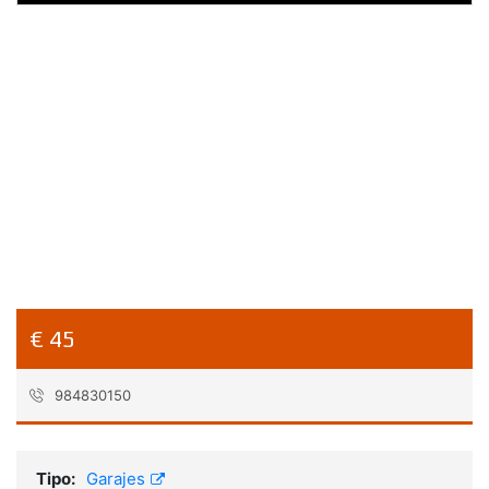
€ 45
984830150
Referencia:
35383
Tipo:
Garajes