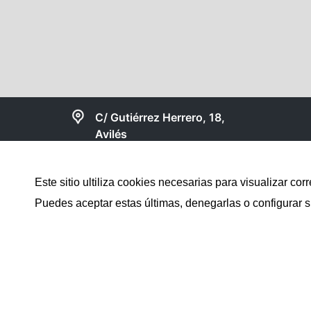
C/ Gutiérrez Herrero, 18,
Avilés
984830150
Este sitio ultiliza cookies necesarias para visualizar 
gesinmoaviles@gmail.com
Puedes aceptar estas últimas, denegarlas o configurar s
Compartir web en: