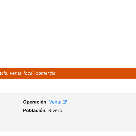
cia:
venta-local-comercia
Operación
Venta
Población:
Rivero