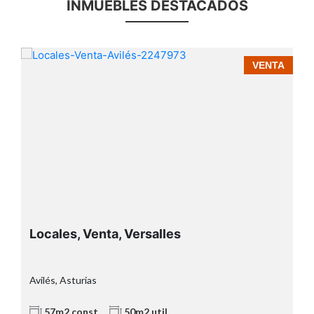
INMUEBLES DESTACADOS
A
VENTA
Locales, Venta, Versalles
Avilés, Asturias
57m2 const.
50m2 util