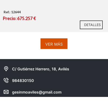
Ref.: 12644
Precio: 675.257 €
DETALLES
VER MÁS
C/ Gutiérrez Herrero, 18, Avilés
984830150
gesinmoaviles@gmail.com
Compartir web en: